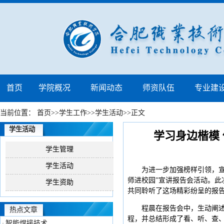
首页
学院概况
新闻动态
师资队伍
专业建
当前位置：
首页
>>
学生工作
>>
学生活动
>>
正文
学生活动
学习身边楷模
学生管理
学生活动
为进一步加强榜样引领，宣
师进校园”宣讲报告会活动。此
学生资助
共同聆听了这场精彩纷呈的报
程晨在报告会中，生动阐
热点文章
程，并总结形成了看、听、查、
智能焊接技术
·