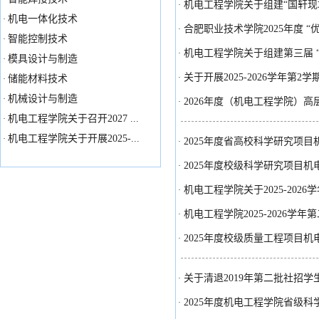
机电工程学院关于组建“国轩现
·
机电一体化技术
·
合肥职业技术学院2025年度 
·
智能控制技术
·
机电工程学院关于组建第三届 
·
模具设计与制造
·
关于开展2025-2026学年第
·
储能材料技术
·
机械设计与制造
·
2026年度（机电工程学院）
·
机电工程学院关于召开2027 ...
·
机电工程学院关于开展2025-...
·
2025年度省高校科学研究项
·
2025年度校级科学研究项目
·
机电工程学院关于2025-20
·
机电工程学院2025-2026学
·
2025年度校级质量工程项目
·
关于清退2019年第二批社招学
·
2025年度机电工程学院省级
·