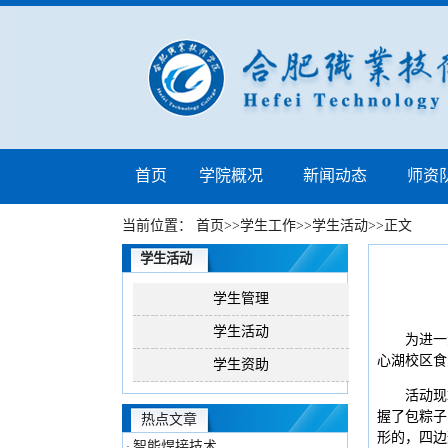
首页
学院概况
新闻动态
师资
当前位置：
首页
>>
学生工作
>>
学生活动
>>
正文
学生活动
学生管理
学生活动
为进一
心湖校区食
学生资助
活动现
握了包粽子
热点文章
形的，四边
智能焊接技术
·